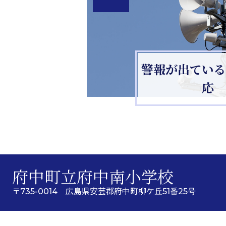
警報が出ている
応
府中町立府中南小学校
〒735-0014 広島県安芸郡府中町柳ケ丘51番25号